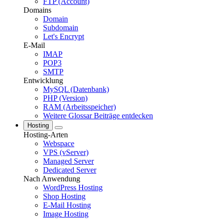
FTP (Account)
Domains
Domain
Subdomain
Let's Encrypt
E-Mail
IMAP
POP3
SMTP
Entwicklung
MySQL (Datenbank)
PHP (Version)
RAM (Arbeitsspeicher)
Weitere Glossar Beiträge entdecken
Hosting
Hosting-Arten
Webspace
VPS (vServer)
Managed Server
Dedicated Server
Nach Anwendung
WordPress Hosting
Shop Hosting
E-Mail Hosting
Image Hosting