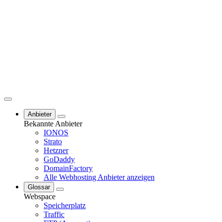
Anbieter
Bekannte Anbieter
IONOS
Strato
Hetzner
GoDaddy
DomainFactory
Alle Webhosting Anbieter anzeigen
Glossar
Webspace
Speicherplatz
Traffic