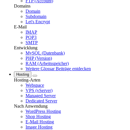
FTP (Account)
Domains
Domain
Subdomain
Let's Encrypt
E-Mail
IMAP
POP3
SMTP
Entwicklung
MySQL (Datenbank)
PHP (Version)
RAM (Arbeitsspeicher)
Weitere Glossar Beiträge entdecken
Hosting
Hosting-Arten
Webspace
VPS (vServer)
Managed Server
Dedicated Server
Nach Anwendung
WordPress Hosting
Shop Hosting
E-Mail Hosting
Image Hosting