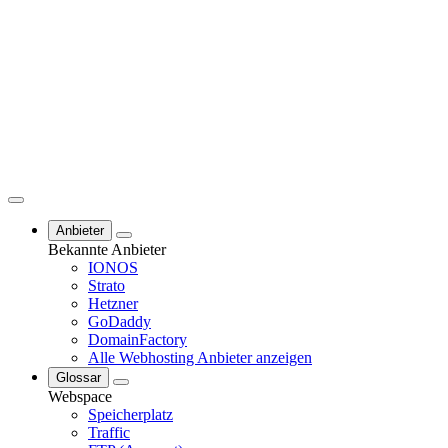
Anbieter
Bekannte Anbieter
IONOS
Strato
Hetzner
GoDaddy
DomainFactory
Alle Webhosting Anbieter anzeigen
Glossar
Webspace
Speicherplatz
Traffic