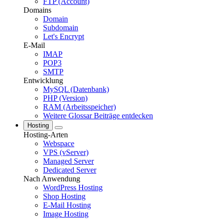
FTP (Account)
Domains
Domain
Subdomain
Let's Encrypt
E-Mail
IMAP
POP3
SMTP
Entwicklung
MySQL (Datenbank)
PHP (Version)
RAM (Arbeitsspeicher)
Weitere Glossar Beiträge entdecken
Hosting
Hosting-Arten
Webspace
VPS (vServer)
Managed Server
Dedicated Server
Nach Anwendung
WordPress Hosting
Shop Hosting
E-Mail Hosting
Image Hosting