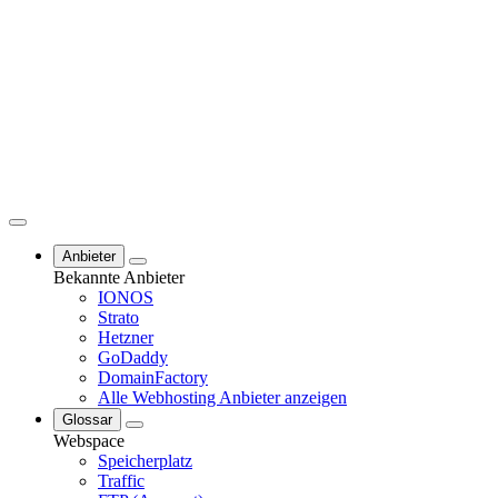
Anbieter
Bekannte Anbieter
IONOS
Strato
Hetzner
GoDaddy
DomainFactory
Alle Webhosting Anbieter anzeigen
Glossar
Webspace
Speicherplatz
Traffic