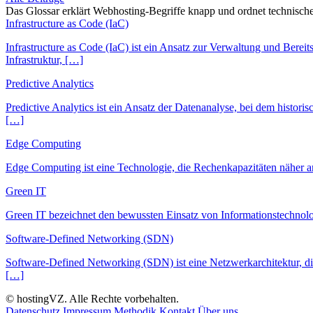
Das Glossar erklärt Webhosting-Begriffe knapp und ordnet technisch
Infrastructure as Code (IaC)
Infrastructure as Code (IaC) ist ein Ansatz zur Verwaltung und Berei
Infrastruktur, […]
Predictive Analytics
Predictive Analytics ist ein Ansatz der Datenanalyse, bei dem histor
[…]
Edge Computing
Edge Computing ist eine Technologie, die Rechenkapazitäten näher an
Green IT
Green IT bezeichnet den bewussten Einsatz von Informationstechnolo
Software-Defined Networking (SDN)
Software-Defined Networking (SDN) ist eine Netzwerkarchitektur, die
[…]
© hostingVZ. Alle Rechte vorbehalten.
Datenschutz
Impressum
Methodik
Kontakt
Über uns