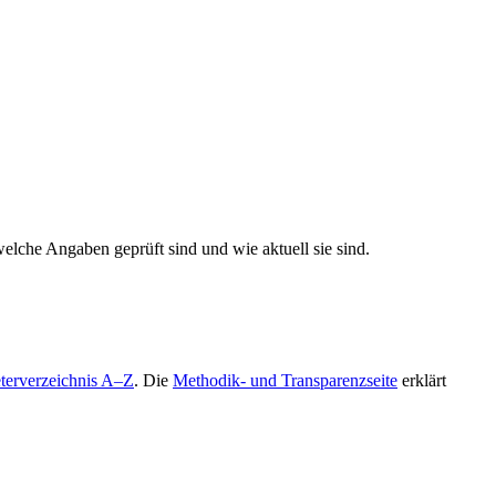
elche Angaben geprüft sind und wie aktuell sie sind.
terverzeichnis A–Z
. Die
Methodik- und Transparenzseite
erklärt