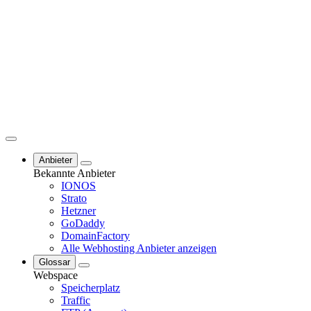
Anbieter
Bekannte Anbieter
IONOS
Strato
Hetzner
GoDaddy
DomainFactory
Alle Webhosting Anbieter anzeigen
Glossar
Webspace
Speicherplatz
Traffic