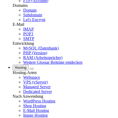
FTP (Account)
Domains
Domain
Subdomain
Let's Encrypt
E-Mail
IMAP
POP3
SMTP
Entwicklung
MySQL (Datenbank)
PHP (Version)
RAM (Arbeitsspeicher)
Weitere Glossar Beiträge entdecken
Hosting
Hosting-Arten
Webspace
VPS (vServer)
Managed Server
Dedicated Server
Nach Anwendung
WordPress Hosting
Shop Hosting
E-Mail Hosting
Image Hosting