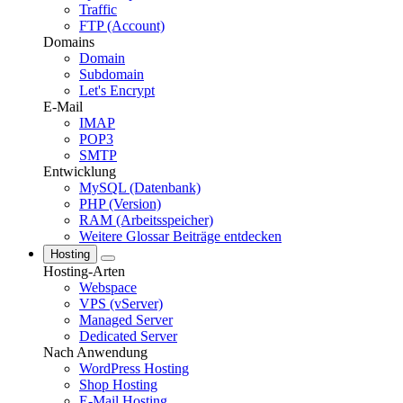
Traffic
FTP (Account)
Domains
Domain
Subdomain
Let's Encrypt
E-Mail
IMAP
POP3
SMTP
Entwicklung
MySQL (Datenbank)
PHP (Version)
RAM (Arbeitsspeicher)
Weitere Glossar Beiträge entdecken
Hosting
Hosting-Arten
Webspace
VPS (vServer)
Managed Server
Dedicated Server
Nach Anwendung
WordPress Hosting
Shop Hosting
E-Mail Hosting