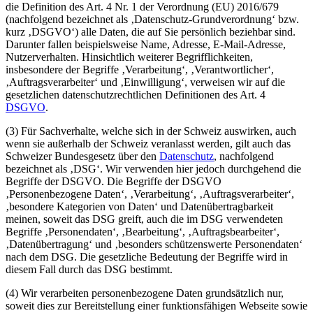
die Definition des Art. 4 Nr. 1 der Verordnung (EU) 2016/679
(nachfolgend bezeichnet als ‚Datenschutz-Grundverordnung‘ bzw.
kurz ‚DSGVO‘) alle Daten, die auf Sie persönlich beziehbar sind.
Darunter fallen beispielsweise Name, Adresse, E-Mail-Adresse,
Nutzerverhalten. Hinsichtlich weiterer Begrifflichkeiten,
insbesondere der Begriffe ‚Verarbeitung‘, ‚Verantwortlicher‘,
‚Auftragsverarbeiter‘ und ‚Einwilligung‘, verweisen wir auf die
gesetzlichen datenschutzrechtlichen Definitionen des Art. 4
DSGVO
.
(3) Für Sachverhalte, welche sich in der Schweiz auswirken, auch
wenn sie außerhalb der Schweiz veranlasst werden, gilt auch das
Schweizer Bundesgesetz über den
Datenschutz
, nachfolgend
bezeichnet als ‚DSG‘. Wir verwenden hier jedoch durchgehend die
Begriffe der DSGVO. Die Begriffe der DSGVO
‚Personenbezogene Daten‘, ‚Verarbeitung‘, ‚Auftragsverarbeiter‘,
‚besondere Kategorien von Daten‘ und Datenübertragbarkeit
meinen, soweit das DSG greift, auch die im DSG verwendeten
Begriffe ‚Personendaten‘, ‚Bearbeitung‘, ‚Auftragsbearbeiter‘,
‚Datenübertragung‘ und ‚besonders schützenswerte Personendaten‘
nach dem DSG. Die gesetzliche Bedeutung der Begriffe wird in
diesem Fall durch das DSG bestimmt.
(4) Wir verarbeiten personenbezogene Daten grundsätzlich nur,
soweit dies zur Bereitstellung einer funktionsfähigen Webseite sowie