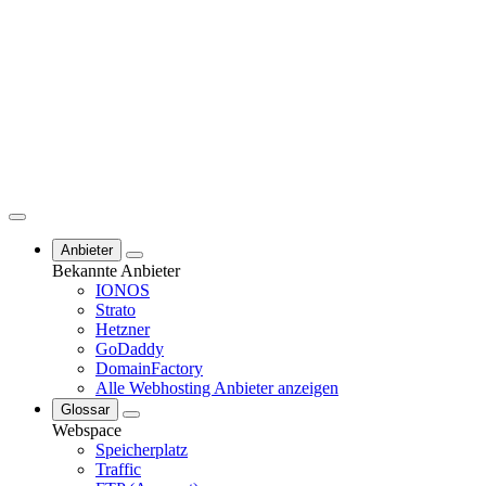
Anbieter
Bekannte Anbieter
IONOS
Strato
Hetzner
GoDaddy
DomainFactory
Alle Webhosting Anbieter anzeigen
Glossar
Webspace
Speicherplatz
Traffic