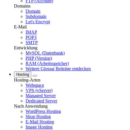
FTP (Account)
Domains
Domain
Subdomain
Let's Encrypt
E-Mail
IMAP
POP3
SMTP
Entwicklung
MySQL (Datenbank)
PHP (Version)
RAM (Arbeitsspeicher)
Weitere Glossar Beiträge entdecken
Hosting
Hosting-Arten
Webspace
VPS (vServer)
Managed Server
Dedicated Server
Nach Anwendung
WordPress Hosting
Shop Hosting
E-Mail Hosting
Image Hosting