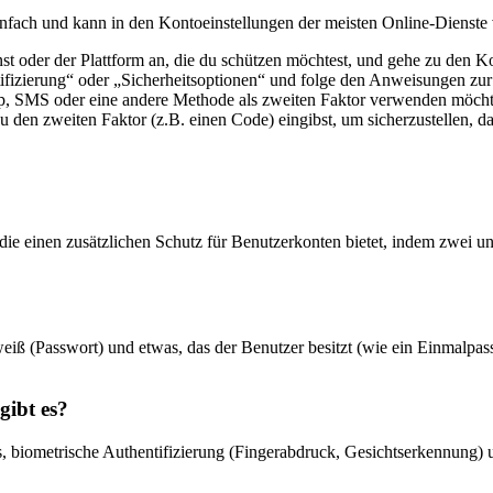
 einfach und kann in den Kontoeinstellungen der meisten Online-Diens
t oder der Plattform an, die du schützen möchtest, und gehe zu den Ko
fizierung“ oder „Sicherheitsoptionen“ und folge den Anweisungen zur
p, SMS oder eine andere Methode als zweiten Faktor verwenden möcht
 den zweiten Faktor (z.B. einen Code) eingibst, um sicherzustellen, d
 die einen zusätzlichen Schutz für Benutzerkonten bietet, indem zwei 
 weiß (Passwort) und etwas, das der Benutzer besitzt (wie ein Einmalp
gibt es?
iometrische Authentifizierung (Fingerabdruck, Gesichtserkennung) u