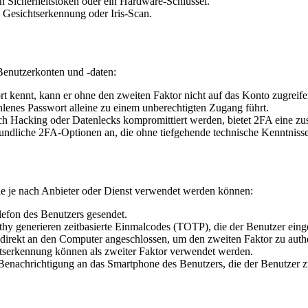
in Sicherheitstoken oder ein Hardware-Schlüssel.
, Gesichtserkennung oder Iris-Scan.
 Benutzerkonten und -daten:
t kennt, kann er ohne den zweiten Faktor nicht auf das Konto zugreife
hlenes Passwort alleine zu einem unberechtigten Zugang führt.
ch Hacking oder Datenlecks kompromittiert werden, bietet 2FA eine zusä
undliche 2FA-Optionen an, die ohne tiefgehende technische Kenntnisse
ie je nach Anbieter oder Dienst verwendet werden können:
efon des Benutzers gesendet.
hy generieren zeitbasierte Einmalcodes (TOTP), die der Benutzer ein
rekt an den Computer angeschlossen, um den zweiten Faktor zu authen
serkennung können als zweiter Faktor verwendet werden.
enachrichtigung an das Smartphone des Benutzers, die der Benutzer z