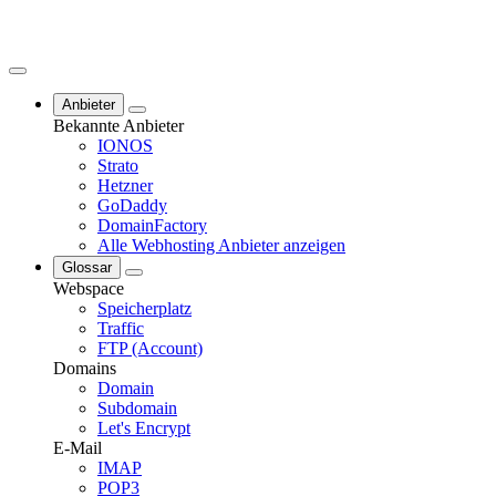
Anbieter
Bekannte Anbieter
IONOS
Strato
Hetzner
GoDaddy
DomainFactory
Alle Webhosting Anbieter anzeigen
Glossar
Webspace
Speicherplatz
Traffic
FTP (Account)
Domains
Domain
Subdomain
Let's Encrypt
E-Mail
IMAP
POP3