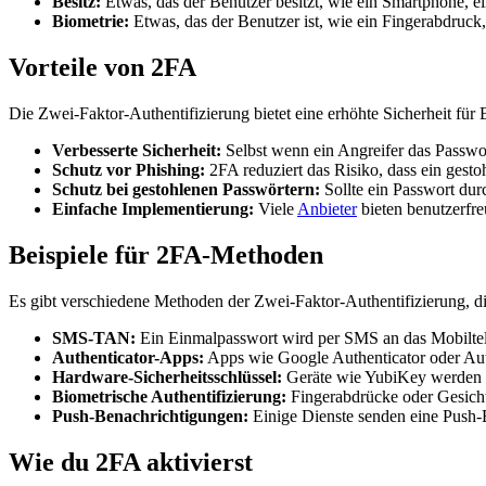
Besitz:
Etwas, das der Benutzer besitzt, wie ein Smartphone, e
Biometrie:
Etwas, das der Benutzer ist, wie ein Fingerabdruck
Vorteile von 2FA
Die Zwei-Faktor-Authentifizierung bietet eine erhöhte Sicherheit für
Verbesserte Sicherheit:
Selbst wenn ein Angreifer das Passwor
Schutz vor Phishing:
2FA reduziert das Risiko, dass ein gesto
Schutz bei gestohlenen Passwörtern:
Sollte ein Passwort dur
Einfache Implementierung:
Viele
Anbieter
bieten benutzerfre
Beispiele für 2FA-Methoden
Es gibt verschiedene Methoden der Zwei-Faktor-Authentifizierung, d
SMS-TAN:
Ein Einmalpasswort wird per SMS an das Mobiltel
Authenticator-Apps:
Apps wie Google Authenticator oder Aut
Hardware-Sicherheitsschlüssel:
Geräte wie YubiKey werden di
Biometrische Authentifizierung:
Fingerabdrücke oder Gesicht
Push-Benachrichtigungen:
Einige Dienste senden eine Push-B
Wie du 2FA aktivierst