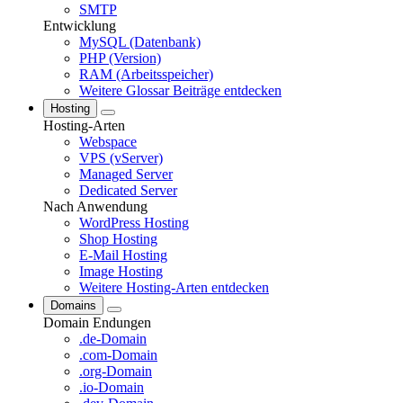
SMTP
Entwicklung
MySQL (Datenbank)
PHP (Version)
RAM (Arbeitsspeicher)
Weitere Glossar Beiträge entdecken
Hosting
Hosting-Arten
Webspace
VPS (vServer)
Managed Server
Dedicated Server
Nach Anwendung
WordPress Hosting
Shop Hosting
E-Mail Hosting
Image Hosting
Weitere Hosting-Arten entdecken
Domains
Domain Endungen
.de-Domain
.com-Domain
.org-Domain
.io-Domain