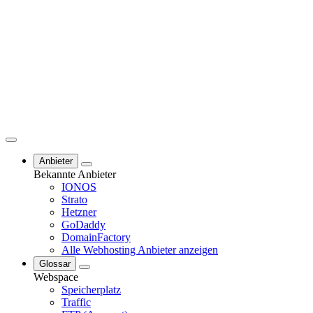
Anbieter
Bekannte Anbieter
IONOS
Strato
Hetzner
GoDaddy
DomainFactory
Alle Webhosting Anbieter anzeigen
Glossar
Webspace
Speicherplatz
Traffic