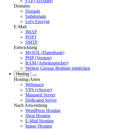
FTP (Account)
Domains
Domain
Subdomain
Let's Encrypt
E-Mail
IMAP
POP3
SMTP
Entwicklung
MySQL (Datenbank)
PHP (Version)
RAM (Arbeitsspeicher)
Weitere Glossar Beiträge entdecken
Hosting
Hosting-Arten
Webspace
VPS (vServer)
Managed Server
Dedicated Server
Nach Anwendung
WordPress Hosting
Shop Hosting
E-Mail Hosting
Image Hosting