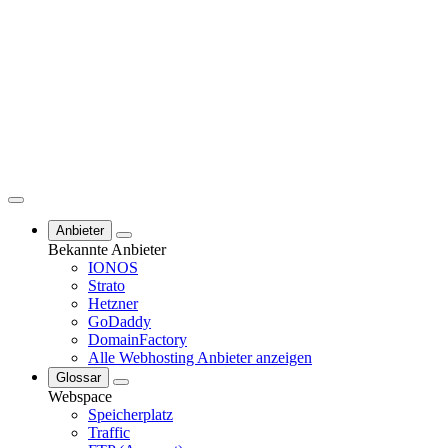
Anbieter
Bekannte Anbieter
IONOS
Strato
Hetzner
GoDaddy
DomainFactory
Alle Webhosting Anbieter anzeigen
Glossar
Webspace
Speicherplatz
Traffic