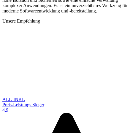
hohe Isolation und Sicherheit sowie eine einfache Verwaltung
komplexer Anwendungen. Es ist ein unverzichtbares Werkzeug für
moderne Softwareentwicklung und -bereitstellung.
Unsere Empfehlung
ALL-INKL
Preis-Leistungs Sieger
4,9