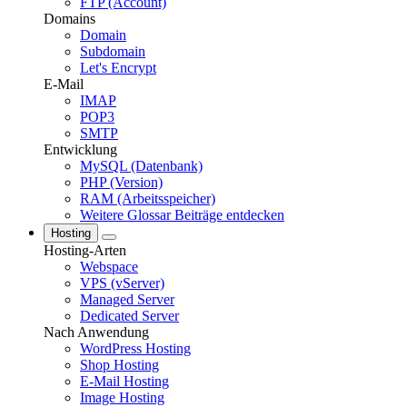
FTP (Account)
Domains
Domain
Subdomain
Let's Encrypt
E-Mail
IMAP
POP3
SMTP
Entwicklung
MySQL (Datenbank)
PHP (Version)
RAM (Arbeitsspeicher)
Weitere Glossar Beiträge entdecken
Hosting
Hosting-Arten
Webspace
VPS (vServer)
Managed Server
Dedicated Server
Nach Anwendung
WordPress Hosting
Shop Hosting
E-Mail Hosting
Image Hosting